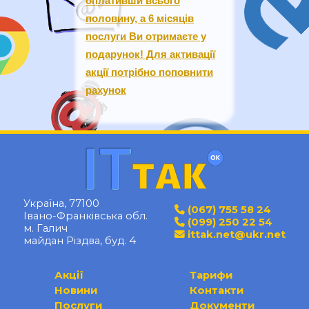
оплативши всього
половину, а 6 місяців
послуги Ви отримаєте у
подарунок! Для активації
акції потрібно поповнити
рахунок
Україна, 77100
(067) 755 58 24
Івано-Франківська обл.
(099) 250 22 54
м. Галич
ittak.net@ukr.net
майдан Різдва, буд. 4
Акції
Тарифи
Новини
Контакти
Послуги
Документи