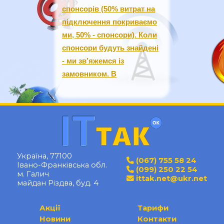
спонсорів (50% витрат на
підключення покриваємо
ми, 50% - спонсори). Коли
спонсори будуть знайдені
- ми зв’яжемся із
замовником. В
Україна, 77100
(067) 755 58 24
Івано-Франківська обл.
(099) 250 22 54
м. Галич
ittak.net@ukr.net
майдан Різдва, буд. 4
Акції
Тарифи
Новини
Контакти