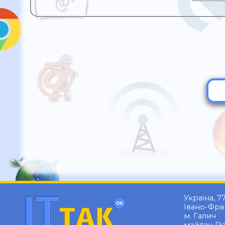
Україна, 7
Івано-Фран
м. Галич