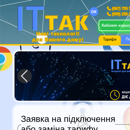
(067) 755 
(099) 250 
Кабінет кори
Нові технології
для Вашого дому!
По
Тарифи
Заявка на підключення
або заміна тарифу