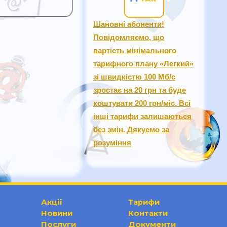
Шановні абоненти!
Повідомляємо, що
вартість мінімального
тарифного плану «Легкий»
зі швидкістю 100 Мб/с
зростає на 20 грн та буде
коштувати 200 грн/міс. Всі
інші тарифи залишаються
без змін. Дякуємо за
розуміння
Акції
Тарифи
Новини
Контакти
Послуги
Документи