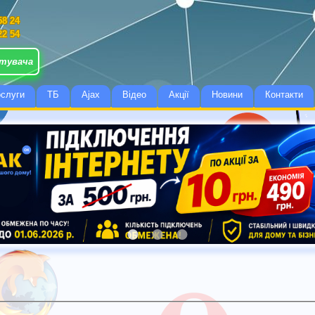
58 24
22 54
стувача
слуги
ТБ
Ajax
Відео
Акції
Новини
Контакти