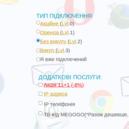
ТИП ПІДКЛЮЧЕННЯ:
Акційне
(
Lvl
.0)
Оренда
(
Lvl
.1)
Без викупу
(
Lvl
.2)
Викуп
(
Lvl
.
3
)
Я вже підключений
ДОДАТКОВІ ПОСЛУГИ:
Акція 11+1 (-8%)
IP адреса
IP телефонія
ТБ від MEGOGO(
*Разом дешевше