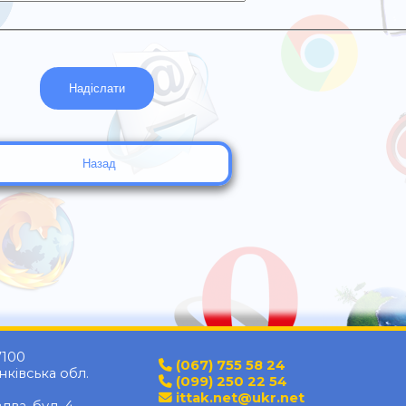
Назад
7100
(067) 755 58 24
ківська обл.
(099) 250 22 54
ittak.net@ukr.net