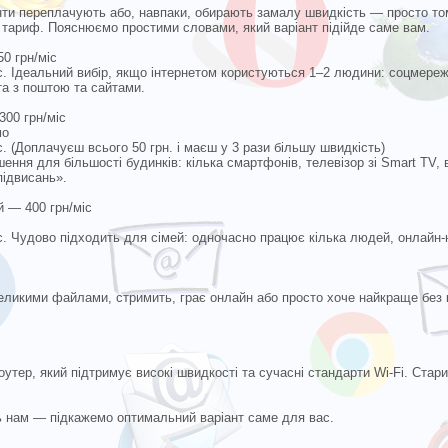
ти переплачують або, навпаки, обирають замалу швидкість — просто то
тариф. Пояснюємо простими словами, який варіант підійде саме вам.
50 грн/міс
с. Ідеальний вибір, якщо інтернетом користуються 1–2 людини: соцмереж
ота з поштою та сайтами.
300 грн/міс
мо
с. (Доплачуєш всього 50 грн. і маєш у 3 рази більшу швидкість)
ення для більшості будинків: кілька смартфонів, телевізор зі Smart TV, 
підвисань».
 — 400 грн/міс
с. Чудово підходить для сімей: одночасно працює кілька людей, онлайн-н
великими файлами, стримить, грає онлайн або просто хоче найкраще без 
утер, який підтримує високі швидкості та сучасні стандарти Wi‑Fi. Стар
ть нам — підкажемо оптимальний варіант саме для вас.