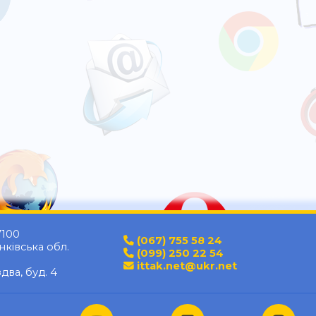
7100
(067) 755 58 24
ківська обл.
(099) 250 22 54
ittak.net@ukr.net
два, буд. 4