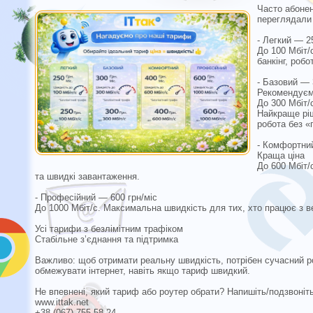
Часто абонен
переглядали 
- Легкий — 2
До 100 Мбіт/
банкінг, роб
- Базовий — 
Рекомендує
До 300 Мбіт/
Найкраще ріш
робота без «
- Комфортний
Краща ціна
До 600 Мбіт/
та швидкі завантаження.
- Професійний — 600 грн/міс
До 1000 Мбіт/с. Максимальна швидкість для тих, хто працює з 
Усі тарифи з безлімітним трафіком
Стабільне з’єднання та підтримка
Важливо: щоб отримати реальну швидкість, потрібен сучасний ро
обмежувати інтернет, навіть якщо тариф швидкий.
Не впевнені, який тариф або роутер обрати? Напишіть/подзвоні
www.ittak.net
+38 (067) 755 58 24