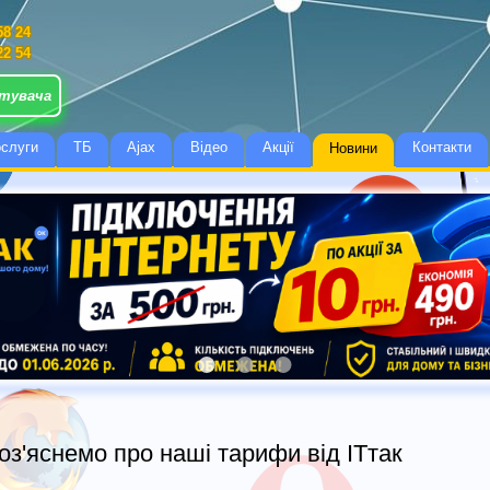
58 24
22 54
стувача
слуги
ТБ
Ajax
Відео
Акції
Контакти
Новини
оз'яснемо про наші тарифи від ІТтак