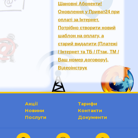
Шановні Абоненти!
Оновлення у Приват24 при
оплаті за Інтернет.
Потрібно створити новий
шаблон на оплату, а
старий видалити (Платежі
/ Інтернет та ТБ / ІТтак, ТМ /
Ваш номер договору).
Відеоінструк
Акції
Тарифи
Новини
Контакти
Послуги
Документи