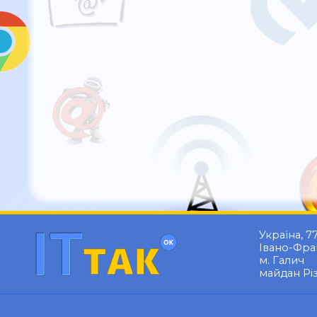
Україна, 7
Івано-Фран
м. Галич
майдан Різ