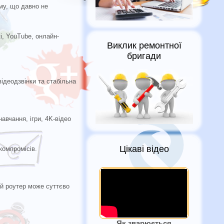
му, що давно не
і, YouTube, онлайн-
Виклик ремонтної
бригади
відеодзвінки та стабільна
авчання, ігри, 4K-відео
Цікаві відео
компромісів.
ий роутер може суттєво
Як зварюється