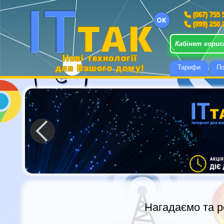
(067) 755 
(099) 250 
Кабінет кори
Нові технології
для Вашого дому!
Тарифи
По
Нагадаємо та р