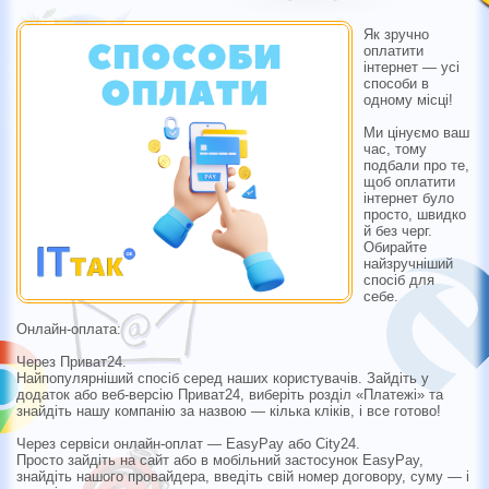
Як зручно
оплатити
інтернет — усі
способи в
одному місці!
Ми цінуємо ваш
час, тому
подбали про те,
щоб оплатити
інтернет було
просто, швидко
й без черг.
Обирайте
найзручніший
спосіб для
себе.
Онлайн-оплата:
Через Приват24.
Найпопулярніший спосіб серед наших користувачів. Зайдіть у
додаток або веб-версію Приват24, виберіть розділ «Платежі» та
знайдіть нашу компанію за назвою — кілька кліків, і все готово!
Через сервіси онлайн-оплат — EasyPay або City24.
Просто зайдіть на сайт або в мобільний застосунок EasyPay,
знайдіть нашого провайдера, введіть свій номер договору, суму — і