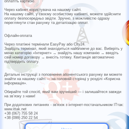
оплатіть карткою.
Через кабінет користувача на нашому сайті.
На нашому сайті, у своєму особистому кабінеті, можете здійснити
оплату безпосередньо звідти. Зручно, з можливістю одразу
переглянути стан рахунку та деталізацію оплат.
Офлайн-оплата
Через платіжні термінали EasyPay або City24.
Знайдіть термінал, який знаходиться найближче до вас. Виберіть у
меню категорію «Інтернет» → знайдіть нашу компанію → введіть
свій номер договору → внесіть готівку. Квитанція автоматично
підтвердить оплату.
Детальні інструкції з поповнення абонентського рахунку ви можете
знайти на нашому сайті — на головній сторінці у розділі «Корисна
інформація».
Обирайте той спосіб, який вам зручніший — і залишайтеся завжди
на зв’язку з нами!
При додаткових питаннях - зв'язок з інтернет-постачальником ІТтак:
www.ittak.net
+38 (067) 755 58 24
+38 (099) 250 22 54