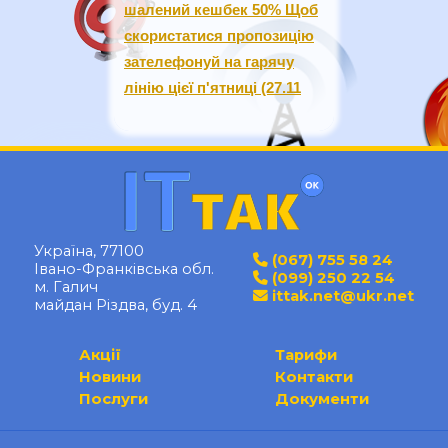
шалений кешбек 50% Щоб
скористатися пропозицію
зателефонуй на гарячу
лінію цієї п'ятниці (27.11
Україна, 77100
(067) 755 58 24
Івано-Франківська обл.
(099) 250 22 54
м. Галич
ittak.net@ukr.net
майдан Різдва, буд. 4
Акції
Тарифи
Новини
Контакти
Послуги
Документи