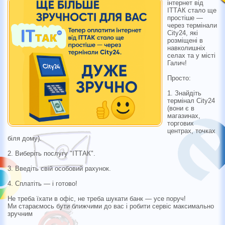
інтернет від
ІТТАК стало ще
простіше —
через термінали
City24, які
розміщені в
навколишніх
селах та у місті
Галич!
Просто:
1. Знайдіть
термінал City24
(вони є в
магазинах,
торгових
центрах, точках
біля дому).
2. Виберіть послугу "ІТТАК".
3. Введіть свій особовий рахунок.
4. Сплатіть — і готово!
Не треба їхати в офіс, не треба шукати банк — усе поруч!
Ми стараємось бути ближчими до вас і робити сервіс максимально
зручним